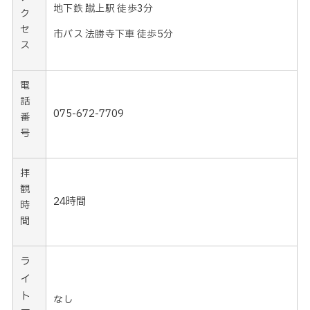
地下鉄 蹴上駅 徒歩3分
ク
セ
市バス 法勝寺下車 徒歩5分
ス
電
話
075-672-7709
番
号
拝
観
24時間
時
間
ラ
イ
ト
なし