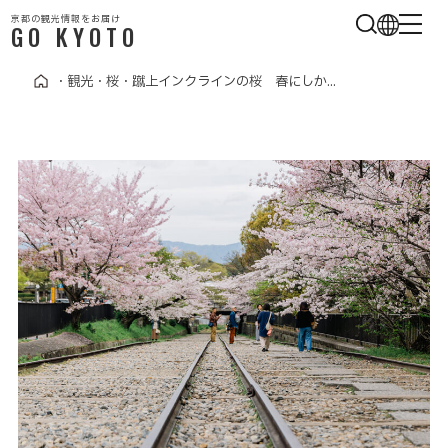
京都の観光情報をお届け
GO KYOTO
・
観光
・
桜
・
蹴上インクラインの桜 春にしか...