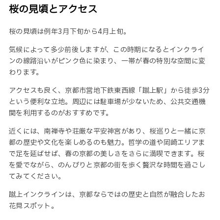
桜の
見頃とアクセス
桜の見頃は例年3月下旬から4月上旬。
気候によって多少前後しますが、この時期になるとインクライ
ンの線路沿いがピンク色に染まり、一帯が春の特別な空間に変
わります。
アクセスも良く、京都市営地下鉄東西線「蹴上駅」から徒歩3分
という便利な立地。
周辺には駐車場が少ないため、公共交通機
関を利用するのがおすすめです。
近くには、南禅寺や荘厳な平安神宮があり、桜巡りと一緒に京
都の歴史や文化を楽しめるのも魅力。
哲学の道や岡崎エリアま
で足を延ばせば、春の京都の美しさをさらに満喫できます。桜
を愛でながら、のんびりと京都の街を歩く贅沢な時間を過ごし
てみてください。
蹴上インクラインは、京都ならではの歴史と自然が融合したお
花見スポット。