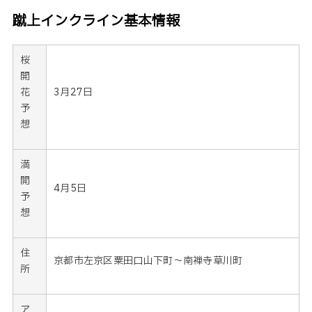
蹴上インクライン
基本情報
桜
開
花
3月27日
予
想
満
開
4月5日
予
想
住
京都市左京区粟田口山下町～南禅寺草川町
所
ア