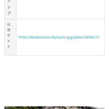
ア
ッ
プ
公
式
サ
https://biwakososui.city.kyoto.lg.jp/place/detail/23
イ
ト