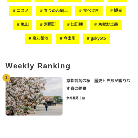
コスメ
ちりめん細工
食べ歩き
観光
嵐山
河原町
出町柳
京都お土産
烏丸御池
今出川
gokyoto
Weekly Ranking
1
京都御苑の桜 歴史と自然が織りな
す春の絶景
|
京都御苑
桜