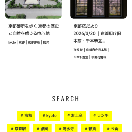
京都御所を歩く 京都の歴史
京都桜だより
と自然を感じる中心地
2026/3/30 ｜京都府庁旧
本館・千本釈迦...
|
|
|
kyoto
京都
京都御所
観光
|
|
京都 桜
京都府庁旧本館
|
千本釈迦堂
桜開花情報
SEARCH
京都
kyoto
お土産
ランチ
京都駅
祇園
清水寺
雑貨
お香