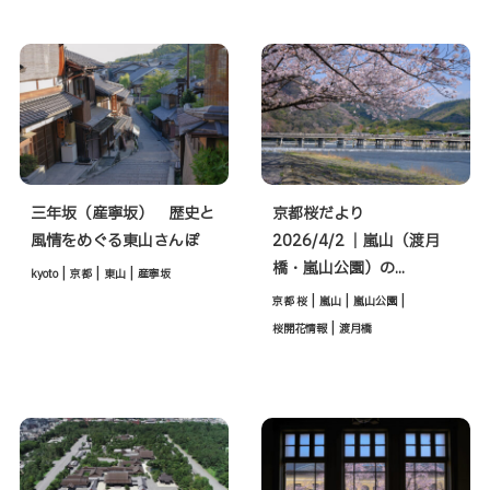
三年坂（産寧坂） 歴史と
京都桜だより
風情をめぐる東山さんぽ
2026/4/2 ｜嵐山（渡月
橋・嵐山公園）の...
|
|
|
kyoto
京都
東山
産寧坂
|
|
|
京都 桜
嵐山
嵐山公園
|
桜開花情報
渡月橋