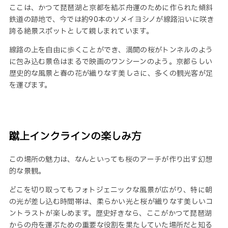
ここは、かつて琵琶湖と京都を結ぶ舟運のために作られた傾斜
鉄道の跡地で、今では約90本のソメイヨシノが線路沿いに咲き
誇る絶景スポットとして親しまれています。
線路の上を自由に歩くことができ、満開の桜がトンネルのよう
に包み込む景色はまるで映画のワンシーンのよう。京都らしい
歴史的な風景と春の花が織りなす美しさに、多くの観光客が足
を運びます。
蹴上インクラインの楽しみ方
この場所の魅力は、なんといっても桜のアーチが作り出す幻想
的な景観。
どこを切り取ってもフォトジェニックな風景が広がり、特に朝
の光が差し込む時間帯は、柔らかい光と桜が織りなす美しいコ
ントラストが楽しめます。歴史好きなら、ここがかつて琵琶湖
からの舟を運ぶための重要な役割を果たしていた場所だと知る