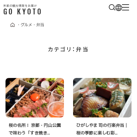
京都の観光情報をお届け
GO KYOTO
・
グルメ
・
弁当
カテゴリ：弁当
桜の名所！ 京都・円山公園
ひがしやま 司の行楽弁当｜
で味わう「すき焼き...
桜の季節に楽しむ彩...