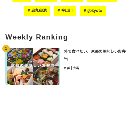
烏丸御池
今出川
gokyoto
Weekly Ranking
1
外で食べたい、京都の美味しいお弁
当
|
京都
弁当