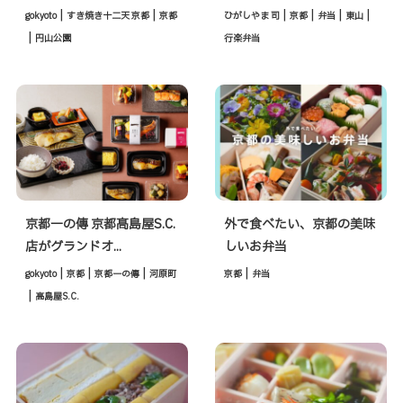
|
|
|
|
|
|
gokyoto
すき焼き十二天 京都
京都
ひがしやま 司
京都
弁当
東山
|
円山公園
行楽弁当
京都一の傳 京都髙島屋S.C.
外で食べたい、京都の美味
店がグランドオ...
しいお弁当
|
|
|
|
gokyoto
京都
京都一の傳
河原町
京都
弁当
|
髙島屋S.C.