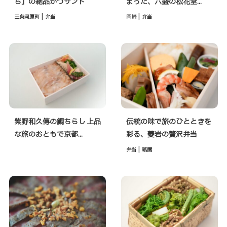
ら」の絶品かつサンド
まった、六盛の松花堂...
|
|
三条河原町
弁当
岡崎
弁当
紫野和久傳の鯛ちらし 上品
伝統の味で旅のひとときを
な旅のおともで京都...
彩る、菱岩の贅沢弁当
|
弁当
祇園