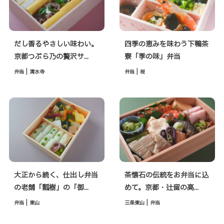
だし香るやさしい味わい。
四季の恵みを味わう下鴨茶
京都つぶら乃の贅沢サ...
寮「季の味」弁当
|
|
弁当
清水寺
弁当
桜
大正から続く、仕出し弁当
茶懐石の伝統をお弁当に込
の老舗「瓢樹」の「御...
めて。京都・辻留の高...
|
|
弁当
東山
三条東山
弁当