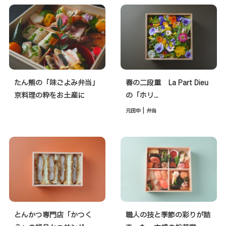
たん熊の「味ごよみ弁当」
春の二段重 La Part Dieu
京料理の粋をお土産に
の「ホリ...
|
元田中
弁当
とんかつ専門店「かつく
職人の技と季節の彩りが詰