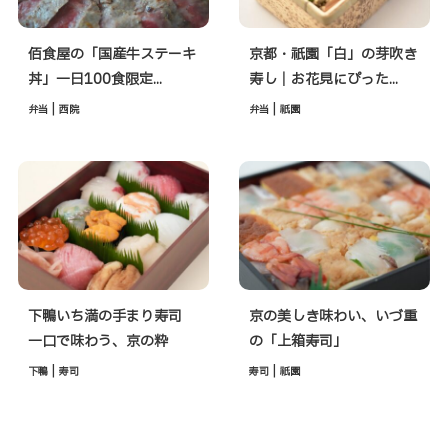
佰食屋の「国産牛ステーキ
京都・祇園「白」の芽吹き
丼」一日100食限定...
寿し｜お花見にぴった...
|
|
弁当
西院
弁当
祇園
下鴨いち満の手まり寿司
京の美しき味わい、いづ重
一口で味わう、京の粋
の「上箱寿司」
|
|
下鴨
寿司
寿司
祇園