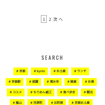
1
2
次へ
SEARCH
京都
kyoto
お土産
ランチ
京都駅
祇園
清水寺
雑貨
お香
コスメ
ちりめん細工
食べ歩き
観光
嵐山
河原町
出町柳
京都お土産