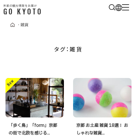
京都の観光情報をお届け
GO KYOTO
・
雑貨
タグ：雑貨
「歩く鳥」「form」京都
京都 お土産 雑貨 18選！ お
の街で北欧を感じる...
しゃれな雑貨...