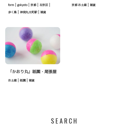
|
|
|
|
|
form
gokyoto
京都
左京区
京都 お土産
雑貨
|
|
歩く鳥
神宮丸太町駅
雑貨
「かおり丸」祇園・尾張屋
|
|
お土産
祇園
雑貨
SEARCH