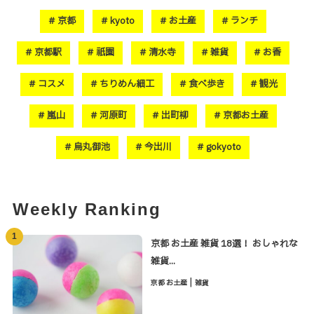
京都
kyoto
お土産
ランチ
京都駅
祇園
清水寺
雑貨
お香
コスメ
ちりめん細工
食べ歩き
観光
嵐山
河原町
出町柳
京都お土産
烏丸御池
今出川
gokyoto
Weekly Ranking
1
京都 お土産 雑貨 18選！ おしゃれな
雑貨...
|
京都 お土産
雑貨