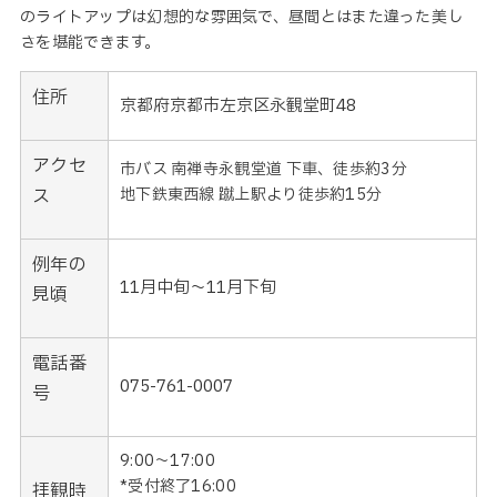
のライトアップは幻想的な雰囲気で、昼間とはまた違った美し
さを堪能できます。
住所
京都府京都市左京区永観堂町48
アクセ
市バス 南禅寺永観堂道 下車、徒歩約3分
ス
地下鉄東西線 蹴上駅より徒歩約15分
例年の
11月中旬～11月下旬
見頃
電話番
075-761-0007
号
9:00～17:00
*受付終了
16:00
拝観時