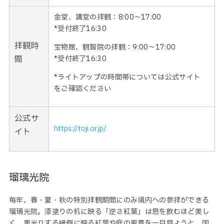
金堂、講堂の拝観：8:00〜17:00
*受付終了16:30
拝観時
宝物館、観智院の拝観：9:00〜17:00
間
*受付終了16:30
*ライトアップの時間帯については公式サイト
をご確認ください
公式サ
https://toji.or.jp/
イト
瑠璃光院
毎年、春・夏・秋の特別拝観期間にのみ境内への参拝ができる
瑠璃光院。漆塗りの机に映る「逆さ紅葉」は息を飲むほど美し
く、黒光りする縁側に映る紅葉や庭の風景を一目見ようと、国