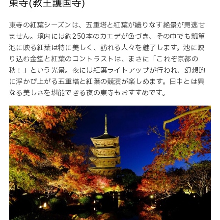
東寺(教王護国寺)
東寺の紅葉シーズンは、五重塔と紅葉が織りなす絶景が見逃せ
ません。境内には約250本のカエデが色づき、その中でも瓢箪
池に映る紅葉は特に美しく、訪れる人々を魅了します。池に映
り込む金堂と紅葉のコントラストは、まさに「これぞ京都の
秋！」という光景。夜には紅葉ライトアップが行われ、幻想的
に浮かび上がる五重塔と紅葉の競演が楽しめます。日中とは異
なる美しさを堪能できる夜の東寺もおすすめです。