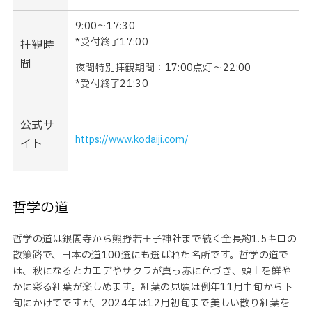
9:00〜17:30
*受付終了17:00
拝観時
間
夜間特別拝観期間：17:00点灯〜22:00
*受付終了21:30
公式サ
https://www.kodaiji.com/
イト
哲学の道
哲学の道は銀閣寺から熊野若王子神社まで続く全長約1.5キロの
散策路で、日本の道100選にも選ばれた名所です。哲学の道で
は、秋になるとカエデやサクラが真っ赤に色づき、頭上を鮮や
かに彩る紅葉が楽しめます。紅葉の見頃は例年11月中旬から下
旬にかけてですが、2024年は12月初旬まで美しい散り紅葉を