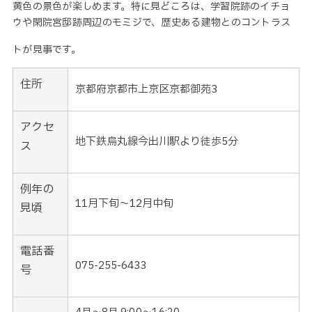
黄色の景色が楽しめます。特に見どころは、学習院跡のイチョ
ウや閑院宮邸跡周辺のモミジで、歴史ある建物とのコントラス
トが見事です。
住所
京都府京都市上京区京都御苑3
アクセ
地下鉄烏丸線今出川駅より徒歩5分
ス
例年の
11月下旬～12月中旬
見頃
電話番
075-255-6433
号