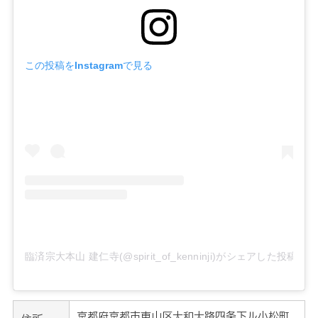
この投稿をInstagramで見る
臨済宗大本山 建仁寺(@spirit_of_kenninji)がシェアした投稿
京都府京都市東山区大和大路四条下ル小松町