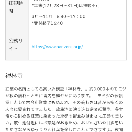
拝観時
*年末(12月28日～31日)は拝観不可
間
3月～11月 8:40〜17：00
*受付終了16:40
公式サ
https://www.nanzenji.or.jp/
イト
禅林寺
紅葉の名所として名高い永観堂「禅林寺」。約3,000本のモミジ
が秋の訪れとともに境内を鮮やかに彩ります。「モミジの永観
堂」として古今和歌集にも詠まれ、その美しさは昔から多くの
人々に愛されてきました。放生池に映り込む逆さ紅葉や、多宝
塔から眺める紅葉に染まった京都の街並みはまさに圧巻の美し
さ。放生池付近にはお茶処があるため、おぜんざいや甘酒をい
ただきながらゆっくりと紅葉を楽しむことができますよ。夜間