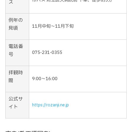
市バス 府立医大病院前 下車、徒歩約5分
ス
例年の
11月中旬～11月下旬
見頃
電話番
075-231-0355
号
拝観時
9:00〜16:00
間
公式サ
https://rozanji.ne.jp
イト