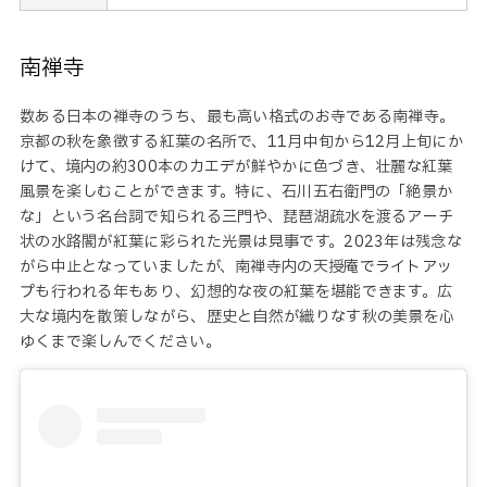
南禅寺
数ある日本の禅寺のうち、最も高い格式のお寺である南禅寺。
京都の秋を象徴する紅葉の名所で、11月中旬から12月上旬にか
けて、境内の約300本のカエデが鮮やかに色づき、壮麗な紅葉
風景を楽しむことができます。特に、石川五右衛門の「絶景か
な」という名台詞で知られる三門や、琵琶湖疏水を渡るアーチ
状の水路閣が紅葉に彩られた光景は見事です。2023年は残念な
がら中止となっていましたが、南禅寺内の天授庵でライトアッ
プも行われる年もあり、幻想的な夜の紅葉を堪能できます。広
大な境内を散策しながら、歴史と自然が織りなす秋の美景を心
ゆくまで楽しんでください。