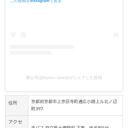
この投稿をInstagramで見る
廬山寺(@kyoto.rozanji)がシェアした投稿
京都府京都市上京区寺町通広小路上ル北ノ辺
住所
町397
アクセ