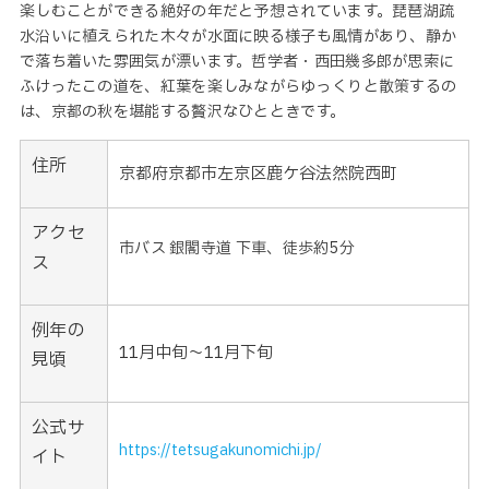
楽しむことができる絶好の年だと予想されています。琵琶湖疏
水沿いに植えられた木々が水面に映る様子も風情があり、静か
で落ち着いた雰囲気が漂います。哲学者・西田幾多郎が思索に
ふけったこの道を、紅葉を楽しみながらゆっくりと散策するの
は、京都の秋を堪能する贅沢なひとときです。
住所
京都府京都市左京区鹿ケ谷法然院西町
アクセ
市バス 銀閣寺道 下車、徒歩約5分
ス
例年の
11月中旬〜11月下旬
見頃
公式サ
https://tetsugakunomichi.jp/
イト