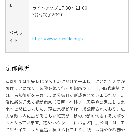
間
ライトアップ
17:30～21:00
*受付終了20:30
公式サ
https://www.eikando.or.jp/
イト
京都御所
京都御所は平安時代から明治にかけて千年以上にわたり天皇が
お住まいになり、政務を執り行った場所です。江戸時代末期に
は、京都御所を囲むように公家町が形成されていましたが、明
治維新を迎えて都が東京（江戸）へ移り、天皇や公家たちも東
京へと移住しました。現在京都御所は一般公開されており、広
大な敷地内に広がる美しい紅葉が、秋の京都を代表するスポッ
トとなっています。約65ヘクタールにおよぶ国民公園には、モ
ミジやイチョウが豊富に植えられており、秋には鮮やかな赤や