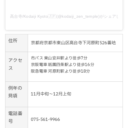
高台寺/Kodaiji Kyoto🇯🇵(@kodaiji_zen_temple)がシェアした
住所
京都府京都市東山区高台寺下河原町526番地
市バス
東山安井駅より徒歩7分
アクセ
京阪電車 祇園四条駅より徒歩16分
ス
阪急電車 河原町駅より徒歩18分
例年の
11月中旬〜12月上旬
見頃
電話番
075-561-9966
号