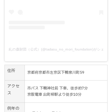
糺の森財団（公式）(@tadasu_no_mori_foundation)がシェ
住所
京都府京都市左京区下鴨泉川町59
アクセ
市バス 下鴨神社前 下車、徒歩約7分
ス
京阪電車 出町柳駅より徒歩10分
例年の