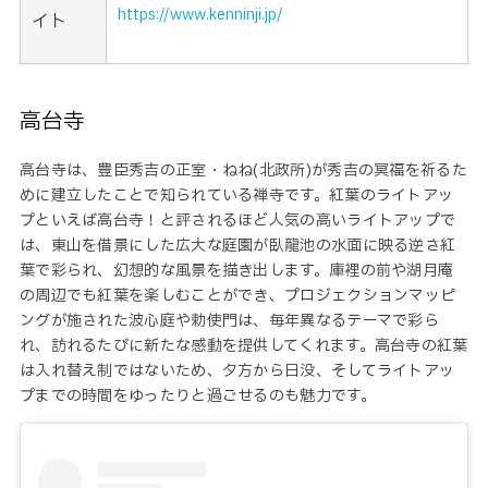
https://www.kenninji.jp/
イト
高台寺
高台寺は、豊臣秀吉の正室・ねね(北政所)が秀吉の冥福を祈るた
めに建立したことで知られている禅寺です。紅葉のライトアッ
プといえば高台寺！と評されるほど人気の高いライトアップで
は、東山を借景にした広大な庭園が臥龍池の水面に映る逆さ紅
葉で彩られ、幻想的な風景を描き出します。庫裡の前や湖月庵
の周辺でも紅葉を楽しむことができ、プロジェクションマッピ
ングが施された波心庭や勅使門は、毎年異なるテーマで彩ら
れ、訪れるたびに新たな感動を提供してくれます。高台寺の紅葉
は入れ替え制ではないため、夕方から日没、そしてライトアッ
プまでの時間をゆったりと過ごせるのも魅力です。