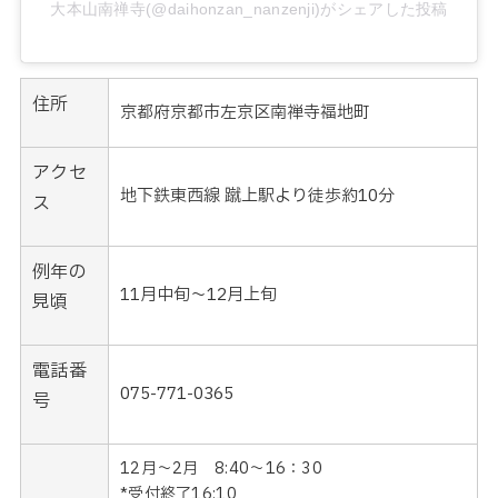
大本山南禅寺(@daihonzan_nanzenji)がシェアした投稿
住所
京都府京都市左京区南禅寺福地町
アクセ
地下鉄東西線 蹴上駅より徒歩約10分
ス
例年の
11月中旬～12月上旬
見頃
電話番
075-771-0365
号
12月～2月 8:40〜16：30
*受付終了16:10