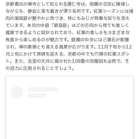
京都最古の禅寺として知られる建仁寺は、祇園の花街に隣接し
ながらも、静寂と落ち着きが漂う名所です。紅葉シーズンには境
内の潮音庭が艶やかに色づき、特にもみじが見事な彩りを添え
ています。本坊の中庭「潮音庭」はどの方向から見ても美しく
鑑賞できるように設計されており、紅葉の美しさをさまざまな
角度から楽しめるのが魅力です。庭園の中央には三尊石が配置
され、禅の象徴とも言える風景が広がります。11月下旬から12
月上旬にかけて見頃を迎える、京都の中でも穴場の紅葉スポッ
ト。また、法堂の天井に描かれた108畳の双龍図も必見で、そ
の迫力に圧倒されることでしょう。