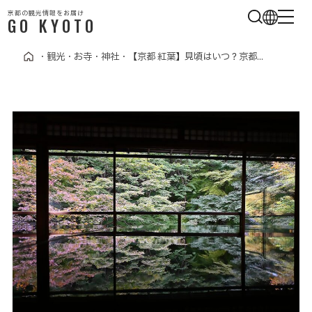
京都の観光情報をお届け
GO KYOTO
・
観光
・
お寺・神社
・
【京都 紅葉】見頃はいつ？京都...