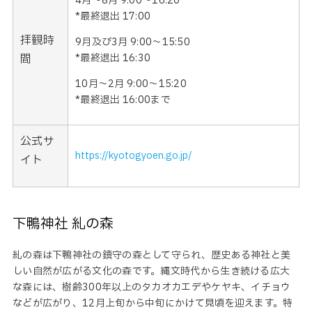
4月～8月 9:00～16:20
*最終退出 17:00
拝観時
9月及び3月 9:00～15:50
間
*最終退出 16:30
10月～2月 9:00～15:20
*最終退出 16:00まで
公式サ
https://kyotogyoen.go.jp/
イト
下鴨神社 糺の森
糺の森は下鴨神社の鎮守の森として守られ、歴史ある神社と美
しい自然が広がる文化の森です。縄文時代から生き続ける広大
な森には、樹齢300年以上のタカオカエデやケヤキ、イチョウ
などが広がり、12月上旬から中旬にかけて見頃を迎えます。特