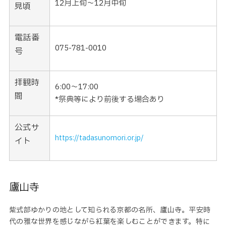
12月上旬～12月中旬
見頃
電話番
075-781-0010
号
拝観時
6:00〜17:00
間
*祭典等により前後する場合あり
公式サ
https://tadasunomori.or.jp/
イト
廬山寺
紫式部ゆかりの地として知られる京都の名所、廬山寺。平安時
代の雅な世界を感じながら紅葉を楽しむことができます。特に