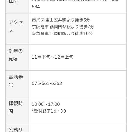
住所
584
市バス
東山安井駅より徒歩5分
アクセ
京阪電車 祇園四条駅より徒歩7分
ス
阪急電車 河原町駅より徒歩10分
例年の
11月下旬〜12月上旬
見頃
電話番
075-561-6363
号
拝観時
10:00～17:00
間
*受付終了16：30
公式サ