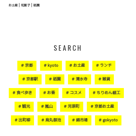
|
|
お土産
和菓子
祇園
SEARCH
京都
kyoto
お土産
ランチ
京都駅
祇園
清水寺
雑貨
食べ歩き
お香
コスメ
ちりめん細工
観光
嵐山
河原町
京都お土産
出町柳
烏丸御池
錦市場
gokyoto