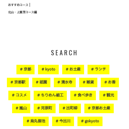
|
おすすめコース
北山・上賀茂コース編
SEARCH
京都
kyoto
お土産
ランチ
京都駅
祇園
清水寺
雑貨
お香
コスメ
ちりめん細工
食べ歩き
観光
嵐山
河原町
出町柳
京都お土産
烏丸御池
今出川
gokyoto