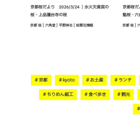
京都桜だより 2026/3/24 ｜水火天満宮の
京都桜だよ
桜・上品蓮台寺の桜
魁桜・六
|
|
|
|
京都 桜
六角堂
平野神社
桜開花情報
京都 桜
京都
kyoto
お土産
ランチ
ちりめん細工
食べ歩き
観光