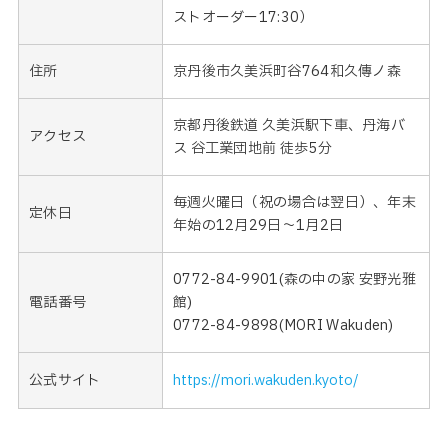
ストオーダー17:30）
住所
京丹後市久美浜町谷764和久傳ノ森
京都丹後鉄道 久美浜駅下車、丹海バ
アクセス
ス 谷工業団地前 徒歩5分
毎週火曜日（祝の場合は翌日）、年末
定休日
年始の12月29日〜1月2日
0772-84-9901(森の中の家 安野光雅
電話番号
館)
0772-84-9898(MORI Wakuden)
公式サイト
https://mori.wakuden.kyoto/