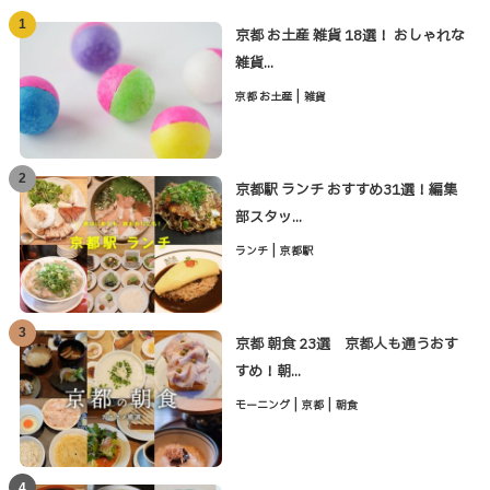
1
京都 お土産 雑貨 18選！ おしゃれな
雑貨...
|
京都 お土産
雑貨
2
京都駅 ランチ おすすめ31選！編集
部スタッ...
|
ランチ
京都駅
3
京都 朝食 23選 京都人も通うおす
すめ！朝...
|
|
モーニング
京都
朝食
4