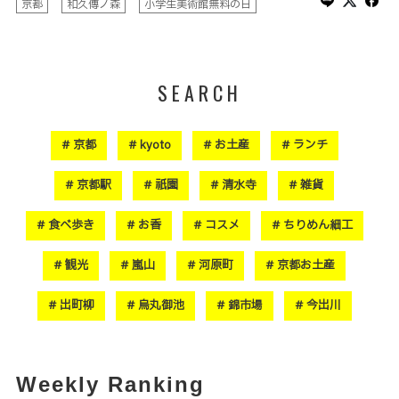
京都
和久傳ノ森
小学生美術館無料の日
SEARCH
京都
kyoto
お土産
ランチ
京都駅
祇園
清水寺
雑貨
食べ歩き
お香
コスメ
ちりめん細工
観光
嵐山
河原町
京都お土産
出町柳
烏丸御池
錦市場
今出川
Weekly Ranking