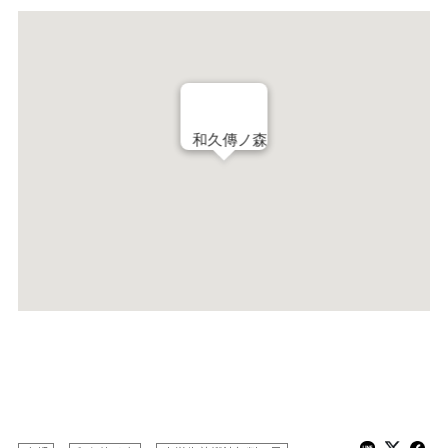
和久傳ノ森