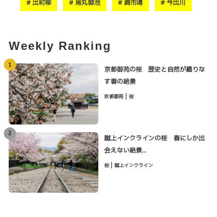
出町柳
烏丸御池
錦市場
今出川
Weekly Ranking
1
京都御苑の桜 歴史と自然が織りな
す春の絶景
|
京都御苑
桜
2
蹴上インクラインの桜 春にしか出
会えない絶景...
|
桜
蹴上インクライン