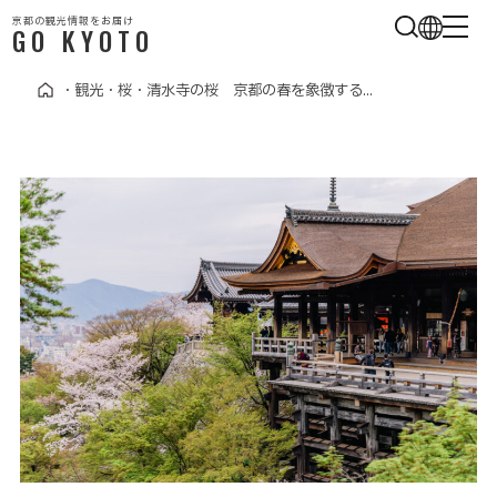
京都の観光情報をお届け
GO KYOTO
・
観光
・
桜
・
清水寺の桜 京都の春を象徴する...