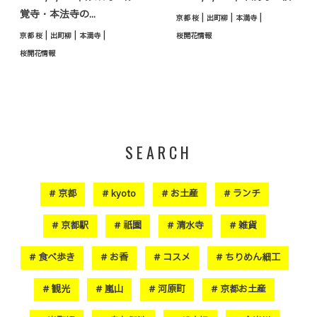
覚寺・本法寺の...
|
|
|
京都 桜
出町柳
本満寺
|
|
|
京都 桜
出町柳
本満寺
桜開花情報
桜開花情報
SEARCH
京都
kyoto
お土産
ランチ
京都駅
祇園
清水寺
雑貨
食べ歩き
お香
コスメ
ちりめん細工
観光
嵐山
河原町
京都お土産