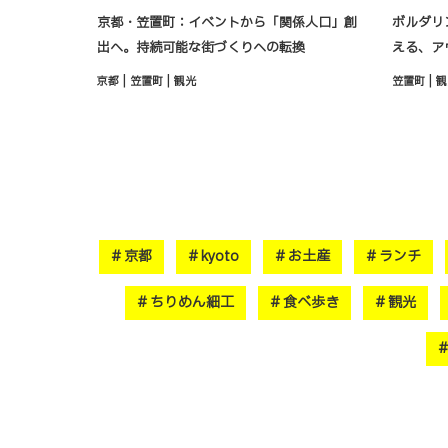
京都・笠置町：イベントから「関係人口」創
ボルダリ
出へ。持続可能な街づくりへの転換
える、ア
|
|
|
京都
笠置町
観光
笠置町
観
京都
kyoto
お土産
ランチ
ちりめん細工
食べ歩き
観光