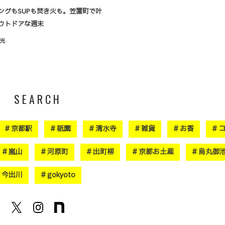
ングもSUPも焚き火も。笠置町で叶
ウトドアな週末
光
SEARCH
京都駅
祇園
清水寺
雑貨
お香
嵐山
河原町
出町柳
京都お土産
烏丸御
今出川
gokyoto