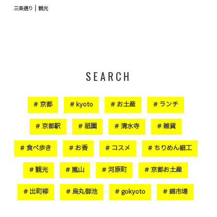
|
三条通り
観光
SEARCH
京都
kyoto
お土産
ランチ
京都駅
祇園
清水寺
雑貨
食べ歩き
お香
コスメ
ちりめん細工
観光
嵐山
河原町
京都お土産
出町柳
烏丸御池
gokyoto
錦市場