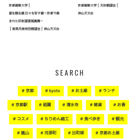
|
|
|
京都産業大学
京都産業大学
天体観望会
星を観る鏡 日々を写す鏡～京都で産
神山天文台
まれた反射望遠寫眞機～
|
|
皆既月食特別観望会
神山天文台
SEARCH
京都
kyoto
お土産
ランチ
京都駅
祇園
清水寺
雑貨
お香
コスメ
ちりめん細工
食べ歩き
観光
嵐山
河原町
出町柳
京都お土産