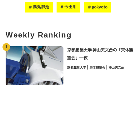
烏丸御池
今出川
gokyoto
Weekly Ranking
1
京都産業大学 神山天文台の「天体観
望会」―夜...
|
|
京都産業大学
天体観望会
神山天文台