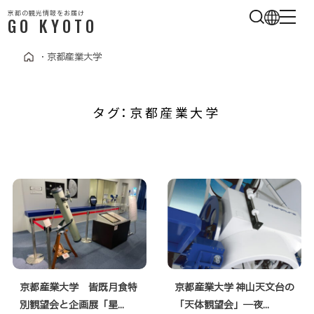
京都の観光情報をお届け
GO KYOTO
・
京都産業大学
タグ：京都産業大学
京都産業大学 皆既月食特
京都産業大学 神山天文台の
別観望会と企画展「星...
「天体観望会」―夜...