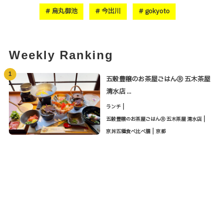
烏丸御池
今出川
gokyoto
Weekly Ranking
1
五穀豊穣のお茶屋ごはんⓇ 五木茶屋
清水店 ...
|
ランチ
|
五穀豊穣のお茶屋ごはんⓇ 五木茶屋 清水店
|
京丼五種食べ比べ膳
京都