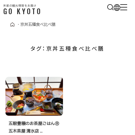
京都の観光情報をお届け
GO KYOTO
・
京丼五種食べ比べ膳
タグ：京丼五種食べ比べ膳
五穀豊穣のお茶屋ごはんⓇ
五木茶屋 清水店 ...