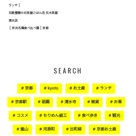
|
ランチ
五穀豊穣のお茶屋ごはんⓇ 五木茶屋
清水店
|
|
京丼五種食べ比べ膳
京都
SEARCH
京都
kyoto
お土産
ランチ
京都駅
祇園
清水寺
雑貨
お香
コスメ
ちりめん細工
食べ歩き
観光
嵐山
河原町
出町柳
京都お土産