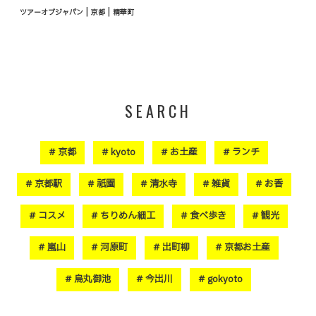
|
|
ツアーオブジャパン
京都
精華町
SEARCH
京都
kyoto
お土産
ランチ
京都駅
祇園
清水寺
雑貨
お香
コスメ
ちりめん細工
食べ歩き
観光
嵐山
河原町
出町柳
京都お土産
烏丸御池
今出川
gokyoto