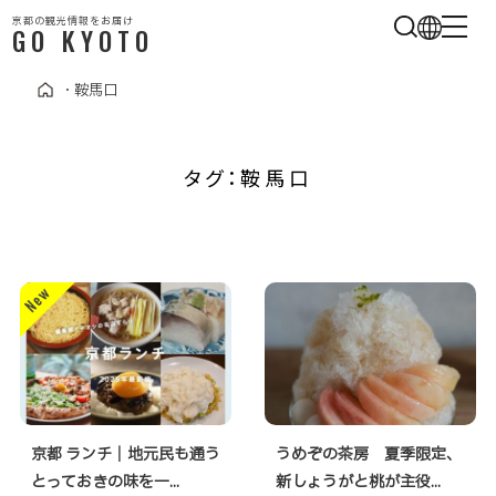
京都の観光情報をお届け
GO KYOTO
・
鞍馬口
タグ：鞍馬口
京都 ランチ｜地元民も通う
うめぞの茶房 夏季限定、
とっておきの味を一...
新しょうがと桃が主役...