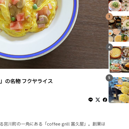
3
4
5
 富久屋」の名物 フクヤライス
川町の一角にある「coffee grill 富久屋」。創業は