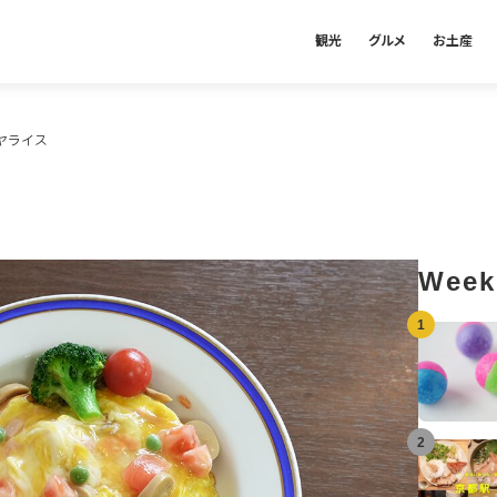
観光
グルメ
お土産
クヤライス
Week
1
2