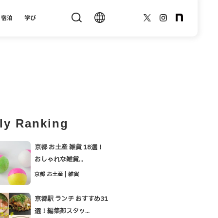
宿泊
学び
ly Ranking
京都 お土産 雑貨 18選！
おしゃれな雑貨...
|
京都 お土産
雑貨
京都駅 ランチ おすすめ31
選！編集部スタッ...