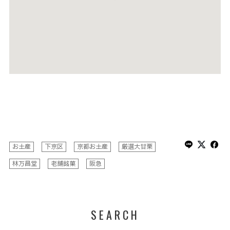
お土産
下京区
京都お土産
厳選大甘栗
林万昌堂
老舗銘菓
阪急
SEARCH