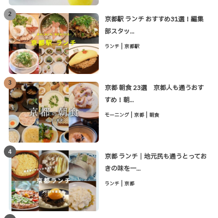
2
京都駅 ランチ おすすめ31選！編集
部スタッ...
|
ランチ
京都駅
3
京都 朝食 23選 京都人も通うおす
すめ！朝...
|
|
モーニング
京都
朝食
4
京都 ランチ｜地元民も通うとってお
きの味を一...
|
ランチ
京都