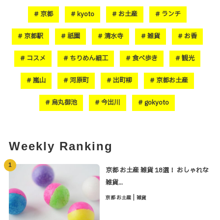
京都
kyoto
お土産
ランチ
京都駅
祇園
清水寺
雑貨
お香
コスメ
ちりめん細工
食べ歩き
観光
嵐山
河原町
出町柳
京都お土産
烏丸御池
今出川
gokyoto
Weekly Ranking
1
京都 お土産 雑貨 18選！ おしゃれな
雑貨...
|
京都 お土産
雑貨