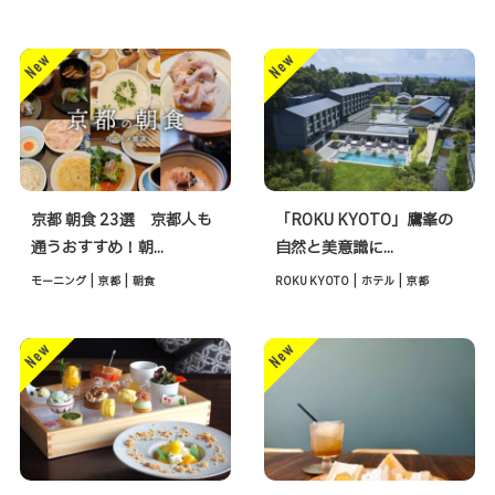
京都 朝食 23選 京都人も
「ROKU KYOTO」鷹峯の
通うおすすめ！朝...
自然と美意識に...
|
|
|
|
モーニング
京都
朝食
ROKU KYOTO
ホテル
京都