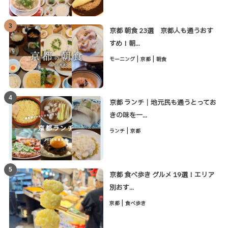
3
京都 朝食 23選 京都人も通うおす
すめ！朝...
|
|
モーニング
京都
朝食
4
京都 ランチ｜地元民も通うとってお
きの味を一...
|
ランチ
京都
5
京都 食べ歩き グルメ 19選！エリア
別おす...
|
京都
食べ歩き