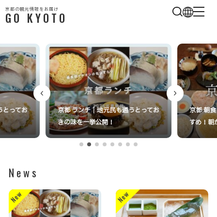
京都の観光情報をお届け
GO KYOTO
うとってお
京都 ランチ｜地元民も通うとってお
京都 朝食
きの味を一挙公開！
すめ！朝か
News