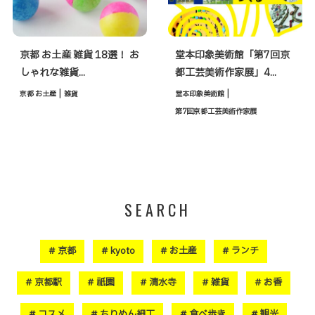
京都 お土産 雑貨 18選！ お
堂本印象美術館「第7回京
しゃれな雑貨...
都工芸美術作家展」4...
|
|
京都 お土産
雑貨
堂本印象美術館
第7回京都工芸美術作家展
SEARCH
京都
kyoto
お土産
ランチ
京都駅
祇園
清水寺
雑貨
お香
コスメ
ちりめん細工
食べ歩き
観光