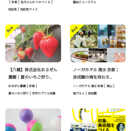
|
|
|
京都
名代とんかつ かつくら
龍谷ミュージアム
|
和紅茶
和紅茶アイス
【八幡】株式会社おさぜん
ノーガホテル 清水 京都｜
農園｜夏のいちご狩り...
渉成園の梅を味わえ...
|
|
|
|
おさぜん農園
京都
ノーガホテル 清水 京都
東山
|
|
夏のいちご狩り
手作りパフェ体験
梅グルメ
渉成園