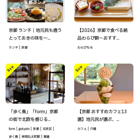
京都 ランチ｜地元民も通う
【2026】京都で食べる絶
とっておきの味を一...
品わらび餅〜おすす...
|
ランチ
京都
わらびもち
「歩く鳥」「form」京都
【京都 おすすめカフェ13
の街で北欧を感じる...
選】地元民が選ぶ、...
|
|
|
|
|
form
gokyoto
京都
左京区
カフェ
穴場
|
|
歩く鳥
神宮丸太町駅
雑貨