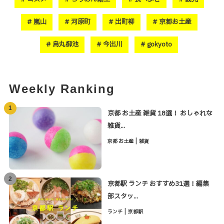
嵐山
河原町
出町柳
京都お土産
烏丸御池
今出川
gokyoto
Weekly Ranking
1
京都 お土産 雑貨 18選！ おしゃれな
雑貨...
|
京都 お土産
雑貨
2
京都駅 ランチ おすすめ31選！編集
部スタッ...
|
ランチ
京都駅