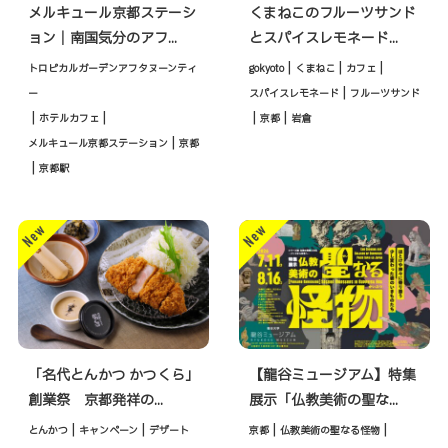
メルキュール京都ステーシ
くまねこのフルーツサンド
ョン｜南国気分のアフ...
とスパイスレモネード...
|
|
|
トロピカルガーデンアフタヌーンティ
gokyoto
くまねこ
カフェ
|
ー
スパイスレモネード
フルーツサンド
|
|
|
|
ホテルカフェ
京都
岩倉
|
メルキュール京都ステーション
京都
|
京都駅
「名代とんかつ かつくら」
【龍谷ミュージアム】特集
創業祭 京都発祥の...
展示「仏教美術の聖な...
|
|
|
|
とんかつ
キャンペーン
デザート
京都
仏教美術の聖なる怪物