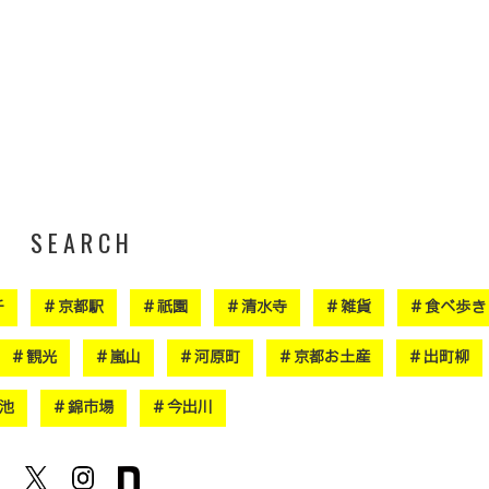
SEARCH
チ
京都駅
祇園
清水寺
雑貨
食べ歩き
観光
嵐山
河原町
京都お土産
出町柳
池
錦市場
今出川