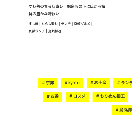
すし善のちらし寿し 錦糸卵の下に広がる海
鮮の豊かな味わい
|
|
|
|
すし善
ちらし寿し
ランチ
京都グルメ
|
京都ランチ
烏丸御池
京都
kyoto
お土産
ラン
お香
コスメ
ちりめん細工
烏丸御