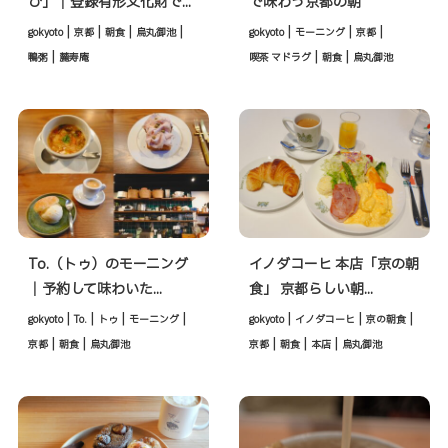
び」｜登録有形文化財で...
で味わう京都の朝
|
|
|
|
|
|
|
gokyoto
京都
朝食
烏丸御池
gokyoto
モーニング
京都
|
|
|
鴨粥
麓寿庵
喫茶 マドラグ
朝食
烏丸御池
To.（トゥ）のモーニング
イノダコーヒ 本店「京の朝
｜予約して味わいた...
食」 京都らしい朝...
|
|
|
|
|
|
|
gokyoto
To.
トゥ
モーニング
gokyoto
イノダコーヒ
京の朝食
|
|
|
|
|
京都
朝食
烏丸御池
京都
朝食
本店
烏丸御池