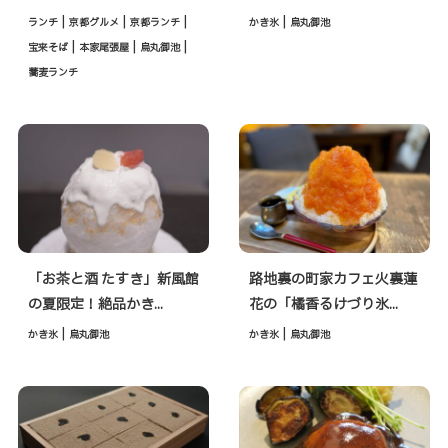
|
|
|
|
ランチ
京都グルメ
京都ランチ
かき氷
烏丸御池
|
|
|
宝来そば
本家尾張屋
烏丸御池
蕎麦ランチ
「お茶と酒 たすき」新風館
路地裏の町家カフェ火裏蓮
の夏限定！絶品かき...
花の「橘香るけづり氷...
|
|
かき氷
烏丸御池
かき氷
烏丸御池