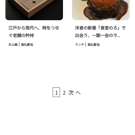
江戸から現代へ、時をつな
洋食の新星「食堂のろ」で
ぐ老舗の矜持
出会う、一期一会のラ...
|
|
お土産
烏丸御池
ランチ
烏丸御池
1
2
次へ