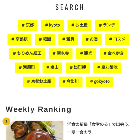
SEARCH
京都
kyoto
お土産
ランチ
京都駅
祇園
雑貨
お香
コスメ
ちりめん細工
清水寺
観光
食べ歩き
河原町
嵐山
出町柳
烏丸御池
京都お土産
今出川
gokyoto
Weekly Ranking
1
洋食の新星「食堂のろ」で出会う、
一期一会のラ...