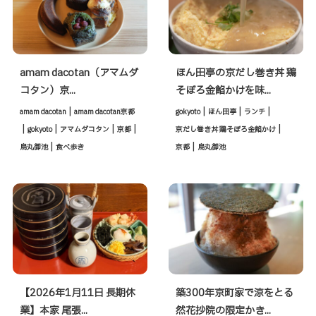
amam dacotan（アマムダ
ほん田亭の京だし巻き丼 鶏
コタン）京...
そぼろ金餡かけを味...
|
|
|
|
amam dacotan
amam dacotan京都
gokyoto
ほん田亭
ランチ
|
|
|
|
|
gokyoto
アマムダコタン
京都
京だし巻き丼 鶏そぼろ金餡かけ
|
|
烏丸御池
食べ歩き
京都
烏丸御池
【2026年1月11日 長期休
築300年京町家で涼をとる
業】本家 尾張...
然花抄院の限定かき...