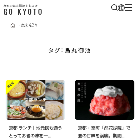
京都の観光情報をお届け
GO KYOTO
・
烏丸御池
タグ：烏丸御池
京都 ランチ｜地元民も通う
京都・室町「然花抄院」で
とっておきの味を一...
夏の甘味を満喫。期間...