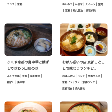
|
|
|
|
ランチ
京都
あんみつ
かき氷
スイーツ
室町
|
|
|
涼菓
烏丸御池
然花抄院
ふくや京都の鳥中華と鯖ず
おばんざいの店 京都ことこ
しで味わう山形の味
とで味わうランチビ...
|
|
|
|
|
|
ふくや京都
京都
烏丸御池
おばんざい
ランチ
京都グルメ
|
|
|
鯖ずし
鳥中華
京都ビュッフェ
京都ランチ
|
京都和食
烏丸御池