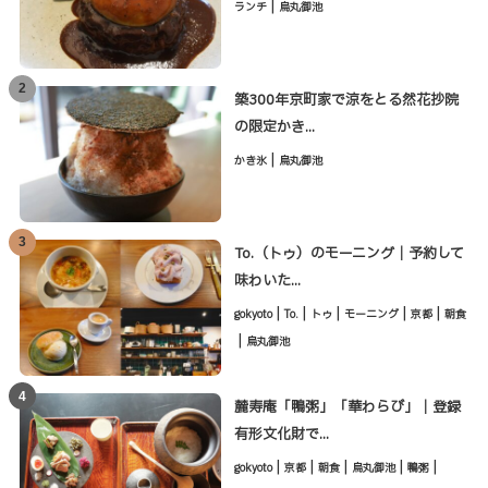
|
ランチ
烏丸御池
2
築300年京町家で涼をとる然花抄院
の限定かき...
|
かき氷
烏丸御池
3
To.（トゥ）のモーニング｜予約して
味わいた...
|
|
|
|
|
gokyoto
To.
トゥ
モーニング
京都
朝食
|
烏丸御池
4
麓寿庵「鴨粥」「華わらび」｜登録
有形文化財で...
|
|
|
|
|
gokyoto
京都
朝食
烏丸御池
鴨粥