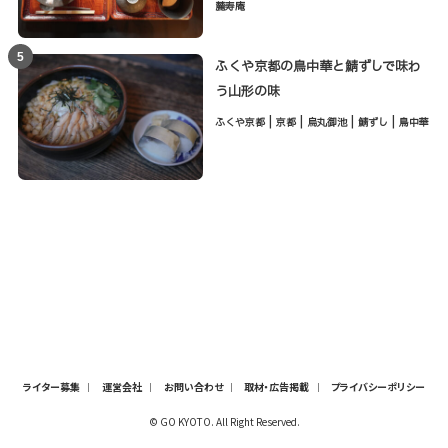
麓寿庵
5
ふくや京都の鳥中華と鯖ずしで味わ
う山形の味
|
|
|
|
ふくや京都
京都
烏丸御池
鯖ずし
鳥中華
ライター募集
運営会社
お問い合わせ
取材・広告掲載
プライバシーポリシー
© GO KYOTO. All Right Reserved.