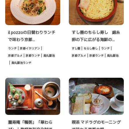
il pozzoの日替わりランチ
すし善のちらし寿し 錦糸
で味わう京都...
卵の下に広がる海鮮の...
|
|
|
|
|
ランチ
京都イタリアン
すし善
ちらし寿し
ランチ
|
|
|
|
京都グルメ
京都ランチ
烏丸御池
京都グルメ
京都ランチ
烏丸御池
|
烏丸御池ランチ
麓寿庵「鴨粥」「華わら
喫茶 マドラグのモーニング