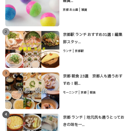
雑貨...
|
京都 お土産
雑貨
2
京都駅 ランチ おすすめ31選！編集
部スタッ...
|
ランチ
京都駅
3
京都 朝食 23選 京都人も通うおす
すめ！朝...
|
|
モーニング
京都
朝食
4
京都 ランチ｜地元民も通うとってお
きの味を一...