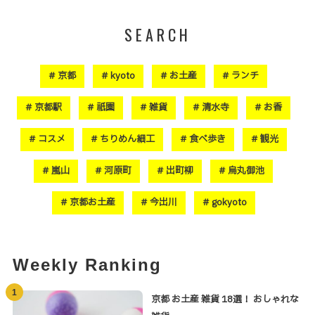
SEARCH
京都
kyoto
お土産
ランチ
京都駅
祇園
雑貨
清水寺
お香
コスメ
ちりめん細工
食べ歩き
観光
嵐山
河原町
出町柳
烏丸御池
京都お土産
今出川
gokyoto
Weekly Ranking
1
京都 お土産 雑貨 18選！ おしゃれな