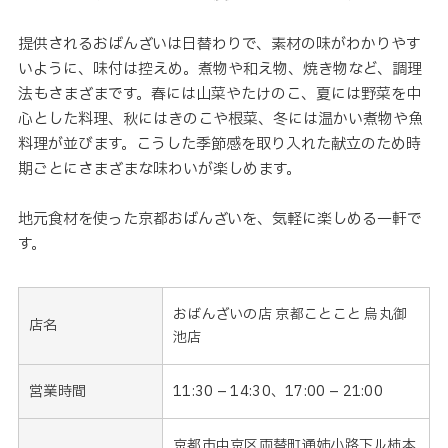
提供されるおばんざいは日替わりで、素材の味がわかりやす
いように、味付は控えめ。煮物や和え物、焼き物など、調理
法もさまざまです。春には山菜やたけのこ、夏には野菜を中
心とした料理、秋にはきのこや根菜、冬には温かい煮物や魚
料理が並びます。こうした季節感を取り入れた献立のため時
期ごとにさまざまな味わいが楽しめます。
地元食材を使った京都おばんざいを、気軽に楽しめる一軒で
す。
おばんざいの店 京都ことこと 烏丸御
店名
池店
営業時間
11:30 – 14:30、17:00 – 21:00
京都市中京区両替町通姉小路下ル柿本