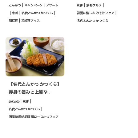
|
|
|
|
とんかつ
キャンペーン
デザート
京都
京都グルメ
|
|
|
|
京都
名代とんかつ かつくら
初夏に愉しむ みそ汁フェア
|
和紅茶
和紅茶アイス
名代とんかつ かつくら
【名代とんかつ かつくら】
赤身の旨みと上質な...
|
|
gokyoto
京都
|
名代とんかつ かつくら
国産特選銘柄豚 肩ロースかつフェア