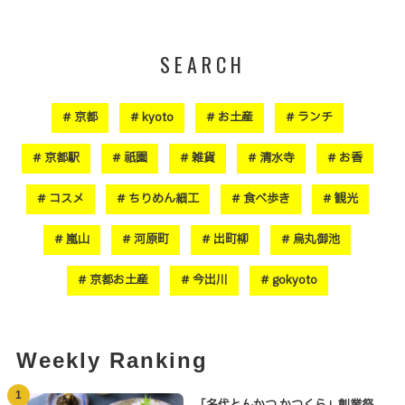
SEARCH
京都
kyoto
お土産
ランチ
京都駅
祇園
雑貨
清水寺
お香
コスメ
ちりめん細工
食べ歩き
観光
嵐山
河原町
出町柳
烏丸御池
京都お土産
今出川
gokyoto
Weekly Ranking
1
「名代とんかつ かつくら」創業祭