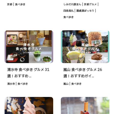
|
|
|
京都
食べ歩き
しみだれ豚まん
京都グルメ
|
|
四条烏丸
膳處漢ぽっちり
食べ歩き
清水寺 食べ歩き グルメ 31
嵐山 食べ歩き グルメ 26
選！おすすめ ...
選！おすすめガイ...
|
|
清水寺
食べ歩き
嵐山
食べ歩き