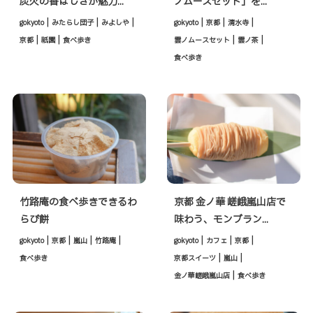
炭火の香ばしさが魅力...
ノムースセット」を...
|
|
|
|
|
|
gokyoto
みたらし団子
みよしや
gokyoto
京都
清水寺
|
|
|
|
京都
祇園
食べ歩き
雲ノムースセット
雲ノ茶
食べ歩き
竹路庵の食べ歩きできるわ
京都 金ノ華 嵯峨嵐山店で
らび餅
味わう、モンブラン...
|
|
|
|
|
|
|
gokyoto
京都
嵐山
竹路庵
gokyoto
カフェ
京都
|
|
食べ歩き
京都スイーツ
嵐山
|
金ノ華嵯峨嵐山店
食べ歩き