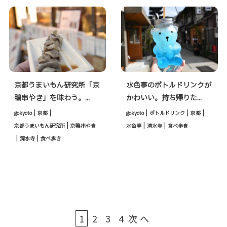
京都うまいもん研究所「京
水色亭のボトルドリンクが
鴨串やき」を味わう。...
かわいい。持ち帰りた...
|
|
|
|
|
gokyoto
京都
gokyoto
ボトルドリンク
京都
|
|
|
京都うまいもん研究所
京鴨串やき
水色亭
清水寺
食べ歩き
|
|
清水寺
食べ歩き
1
2
3
4
次へ