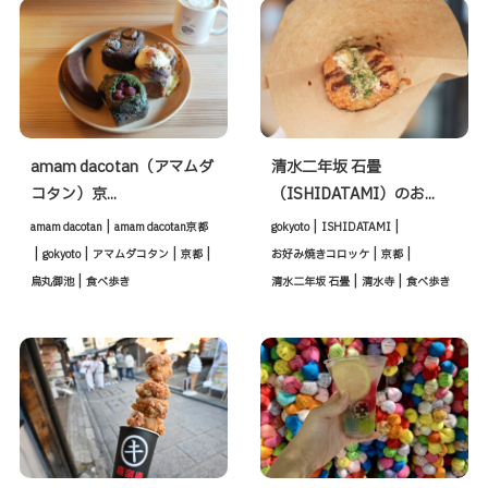
amam dacotan（アマムダ
清水二年坂 石畳
コタン）京...
（ISHIDATAMI）のお...
|
|
|
amam dacotan
amam dacotan京都
gokyoto
ISHIDATAMI
|
|
|
|
|
|
gokyoto
アマムダコタン
京都
お好み焼きコロッケ
京都
|
|
|
烏丸御池
食べ歩き
清水二年坂 石畳
清水寺
食べ歩き