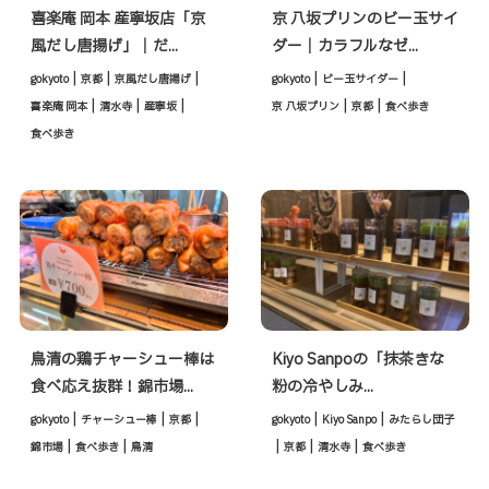
喜楽庵 岡本 産寧坂店「京
京 八坂プリンのビー玉サイ
風だし唐揚げ」｜だ...
ダー｜カラフルなゼ...
|
|
|
|
|
gokyoto
京都
京風だし唐揚げ
gokyoto
ビー玉サイダー
|
|
|
|
|
喜楽庵 岡本
清水寺
産寧坂
京 八坂プリン
京都
食べ歩き
食べ歩き
鳥清の鶏チャーシュー棒は
Kiyo Sanpoの「抹茶きな
食べ応え抜群！錦市場...
粉の冷やしみ...
|
|
|
|
|
gokyoto
チャーシュー棒
京都
gokyoto
Kiyo Sanpo
みたらし団子
|
|
|
|
|
錦市場
食べ歩き
鳥清
京都
清水寺
食べ歩き