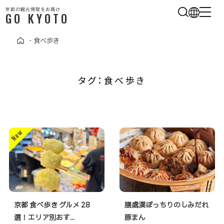
京都の観光情報をお届け
GO KYOTO
・
食べ歩き
タグ：食べ歩き
京都 食べ歩き グルメ 28
膳處漢ぽっちりのしみだれ
選！エリア別おす...
豚まん