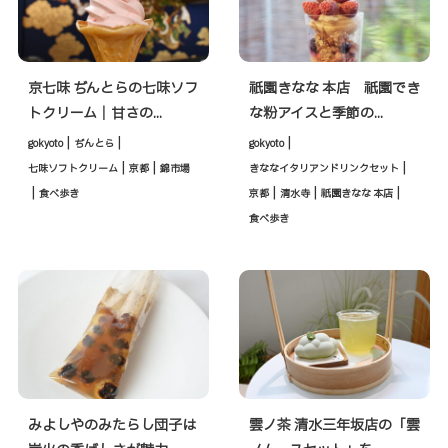
京七味 ぢんとらの七味ソフ
祇園きなな 本店 祇園でき
トクリーム｜甘さの...
な粉アイスと季節の...
|
|
|
gokyoto
ぢんとら
gokyoto
|
|
|
七味ソフトクリーム
京都
錦市場
きななイタリアンドリンクセット
|
|
|
|
食べ歩き
京都
清水寺
祇園きなな 本店
食べ歩き
みよしやのみたらし団子は
雲ノ茶 清水三年坂店の「雲