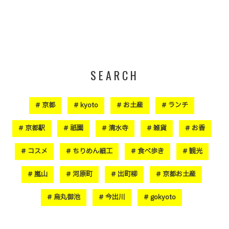
SEARCH
京都
kyoto
お土産
ランチ
京都駅
祇園
清水寺
雑貨
お香
コスメ
ちりめん細工
食べ歩き
観光
嵐山
河原町
出町柳
京都お土産
烏丸御池
今出川
gokyoto