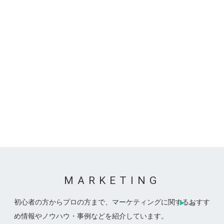
高忠商会
素材・部品・機械
学校
一覧
MARKETING
初心者の方からプロの方まで、マーケティングに関するおすす
一覧
め情報やノウハウ・事例などを紹介しています。