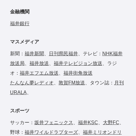
金融機関
福井銀行
マスメディア
新聞：
福井新聞
、
日刊県民福井
、テレビ：
NHK福井
放送局
、
福井放送
、
福井テレビジョン放送
、ラジ
オ：
福井エフエム放送
、
福井街角放送
たんなん夢レディオ
、
敦賀FM放送
、タウン誌：
月刊
URALA
、
スポーツ
サッカー：
坂井フェニックス
、
福井KSC
、
大野FC
、
野球：
福井ワイルドラプターズ
、
福井ミリオンドリ