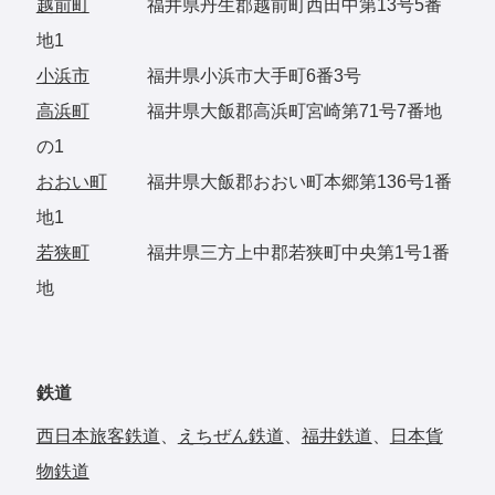
越前町
福井県丹生郡越前町西田中第13号5番
地1
小浜市
福井県小浜市大手町6番3号
高浜町
福井県大飯郡高浜町宮崎第71号7番地
の1
おおい町
福井県大飯郡おおい町本郷第136号1番
地1
若狭町
福井県三方上中郡若狭町中央第1号1番
地
鉄道
西日本旅客鉄道
、
えちぜん鉄道
、
福井鉄道
、
日本貨
物鉄道