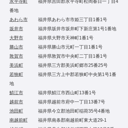
永平寺町
福井県吉田郡永平寺町松岡春日一丁目4
番地
あわら市
福井県あわら市市姫三丁目1番1号
坂井市
福井県坂井市坂井町下新庄第1号1番地
大野市
福井県大野市天神町1番1号
勝山市
福井県勝山市元町一丁目1番1号
敦賀市
福井県敦賀市中央町二丁目1番1号
美浜町
福井県三方郡美浜町郷市25番25号
若狭町
福井県三方上中郡若狭町中央第1号1番
地
鯖江市
福井県鯖江市西山町13番1号
越前市
福井県越前市府中一丁目13番7号
池田町
福井県今立郡池田町稲荷35号4番地
南越前町
福井県南条郡南越前町東大道29-1