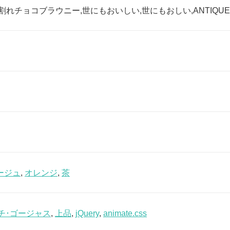
れチョコブラウニー,世にもおいしい,世にもおしい,ANTIQUE,ア
ージュ
,
オレンジ
,
茶
チ･ゴージャス
,
上品
,
jQuery
,
animate.css