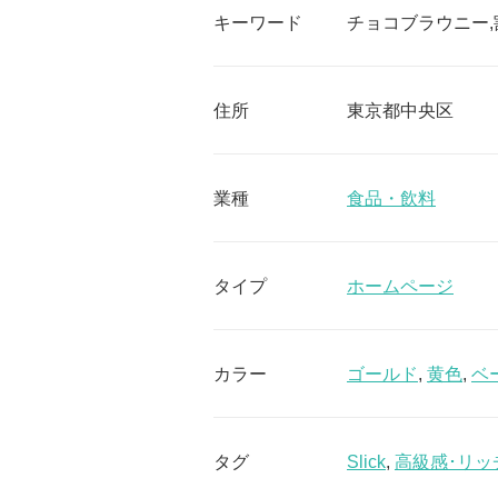
キーワード
チョコブラウニー,割
住所
東京都中央区
業種
食品・飲料
タイプ
ホームページ
カラー
ゴールド
,
黄色
,
ベ
タグ
Slick
,
高級感･リッ