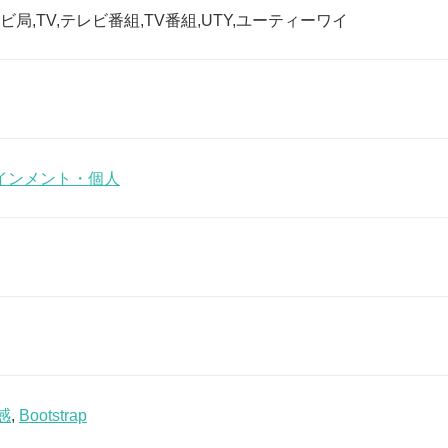
ビ局,TV,テレビ番組,TV番組,UTY,ユーティーワイ
インメント・個人
感
,
Bootstrap