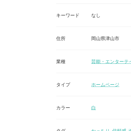
キーワード
なし
住所
岡山県津山市
業種
芸能・エンターテ
タイプ
ホームページ
カラー
白
タグ
かっちり
,
信頼感
,
j