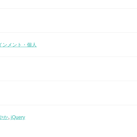
インメント・個人
やか
,
jQuery