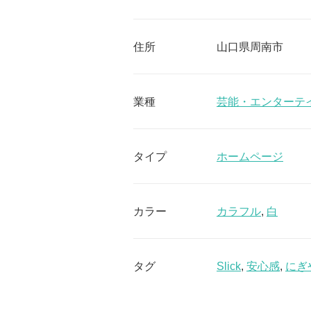
住所
山口県周南市
業種
芸能・エンターテ
タイプ
ホームページ
カラー
カラフル
,
白
タグ
Slick
,
安心感
,
にぎ