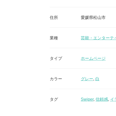
住所
愛媛県松山市
業種
芸能・エンターテ
タイプ
ホームページ
カラー
グレー
,
白
タグ
Swiper
,
信頼感
,
イ