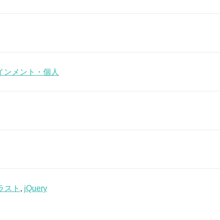
インメント・個人
ラスト
,
jQuery