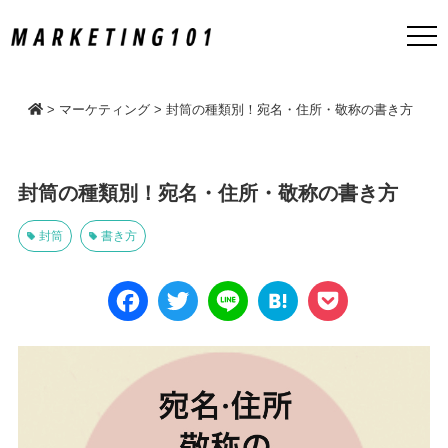
>
マーケティング
>
封筒の種類別！宛名・住所・敬称の書き方
封筒の種類別！宛名・住所・敬称の書き方
封筒
書き方
Face
Twitt
Line
Hate
Pock
book
er
na
et