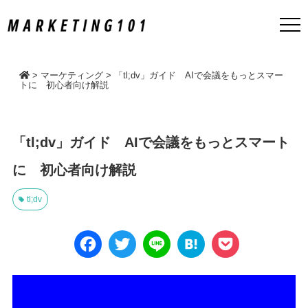
>
マーケティング
>
「tl;dv」ガイド AIで会議をもっとスマー
トに 初心者向け解説
「tl;dv」ガイド AIで会議をもっとスマート
に 初心者向け解説
tl;dv
Face
Twitt
Line
Hate
Pock
book
er
na
et