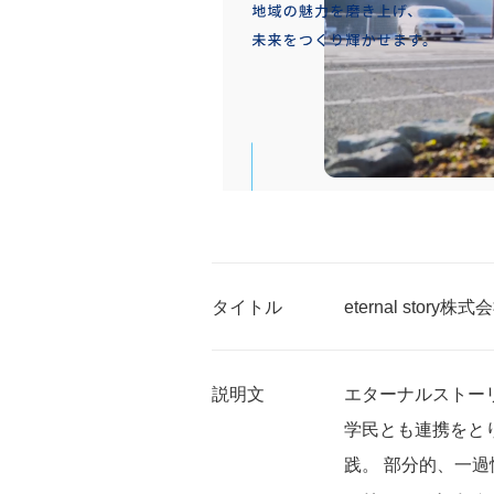
タイトル
eternal st
説明文
エターナルストー
学民とも連携をと
践。 部分的、一