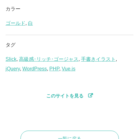
カラー
ゴールド
,
白
タグ
Slick
,
高級感･リッチ･ゴージャス
,
手書きイラスト
,
jQuery
,
WordPress
,
PHP
,
Vue.js
このサイトを見る
一覧に戻る