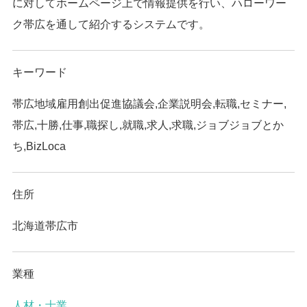
に対してホームページ上で情報提供を行い、ハローワー
ク帯広を通して紹介するシステムです。
キーワード
帯広地域雇用創出促進協議会,企業説明会,転職,セミナー,
帯広,十勝,仕事,職探し,就職,求人,求職,ジョブジョブとか
ち,BizLoca
住所
北海道帯広市
業種
人材・士業