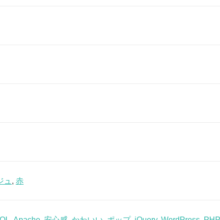
ジュ
,
赤
QL
,
Apache
,
安心感
,
かわいい
,
ポップ
,
jQuery
,
WordPress
,
PH