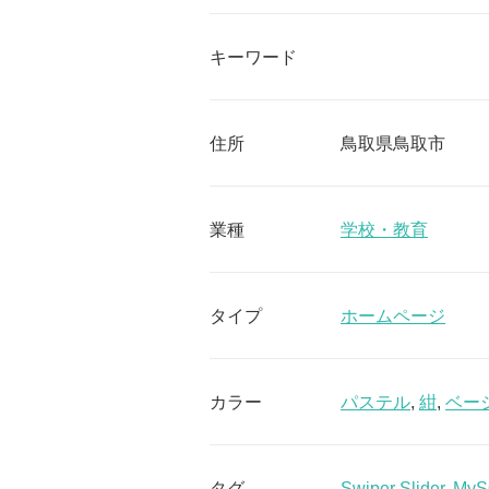
キーワード
住所
鳥取県鳥取市
業種
学校・教育
タイプ
ホームページ
カラー
パステル
,
紺
,
ベー
タグ
Swiper Slider
,
MyS