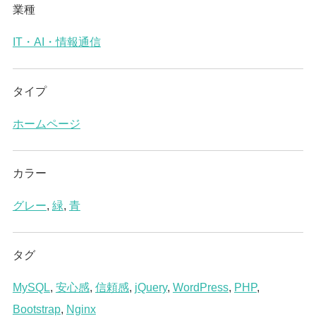
業種
IT・AI・情報通信
タイプ
ホームページ
カラー
グレー
,
緑
,
青
タグ
MySQL
,
安心感
,
信頼感
,
jQuery
,
WordPress
,
PHP
,
Bootstrap
,
Nginx