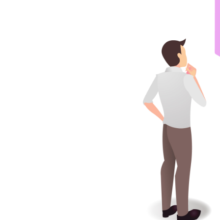
Pock
et