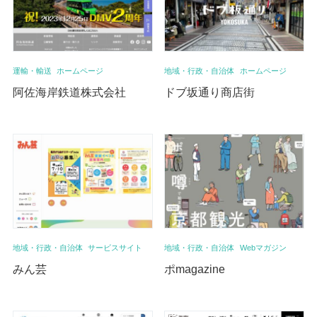
運輸・輸送
ホームページ
地域・行政・自治体
ホームページ
阿佐海岸鉄道株式会社
ドブ坂通り商店街
地域・行政・自治体
サービスサイト
地域・行政・自治体
Webマガジン
みん芸
ポmagazine